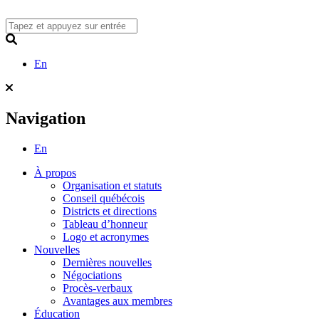
Skip
to
content
Search
En
Navigation
En
À propos
Organisation et statuts
Conseil québécois
Districts et directions
Tableau d’honneur
Logo et acronymes
Nouvelles
Dernières nouvelles
Négociations
Procès-verbaux
Avantages aux membres
Éducation