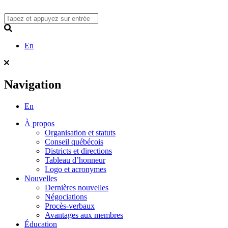
Skip
to
content
Search
En
Navigation
En
À propos
Organisation et statuts
Conseil québécois
Districts et directions
Tableau d’honneur
Logo et acronymes
Nouvelles
Dernières nouvelles
Négociations
Procès-verbaux
Avantages aux membres
Éducation