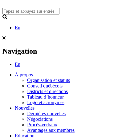
Skip
to
content
Search
En
Navigation
En
À propos
Organisation et statuts
Conseil québécois
Districts et directions
Tableau d’honneur
Logo et acronymes
Nouvelles
Dernières nouvelles
Négociations
Procès-verbaux
Avantages aux membres
Éducation