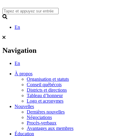
Skip
to
content
Search
En
Navigation
En
À propos
Organisation et statuts
Conseil québécois
Districts et directions
Tableau d’honneur
Logo et acronymes
Nouvelles
Dernières nouvelles
Négociations
Procès-verbaux
Avantages aux membres
Éducation