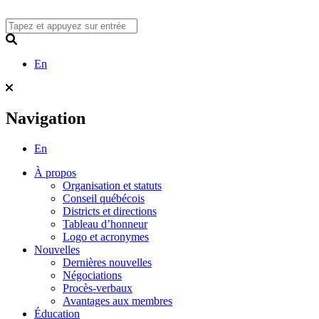
Skip
to
content
Search
En
Navigation
En
À propos
Organisation et statuts
Conseil québécois
Districts et directions
Tableau d’honneur
Logo et acronymes
Nouvelles
Dernières nouvelles
Négociations
Procès-verbaux
Avantages aux membres
Éducation