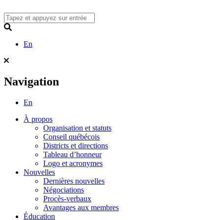
Skip
to
content
Search
En
Navigation
En
À propos
Organisation et statuts
Conseil québécois
Districts et directions
Tableau d’honneur
Logo et acronymes
Nouvelles
Dernières nouvelles
Négociations
Procès-verbaux
Avantages aux membres
Éducation