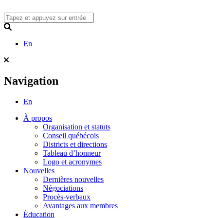
Skip
to
content
Search
En
Navigation
En
À propos
Organisation et statuts
Conseil québécois
Districts et directions
Tableau d’honneur
Logo et acronymes
Nouvelles
Dernières nouvelles
Négociations
Procès-verbaux
Avantages aux membres
Éducation