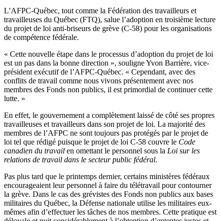
L’AFPC-Québec, tout comme la Fédération des travailleurs et
travailleuses du Québec (FTQ), salue l’adoption en troisième lecture
du projet de loi anti-briseurs de grève (C-58) pour les organisations
de compétence fédérale.
« Cette nouvelle étape dans le processus d’adoption du projet de loi
est un pas dans la bonne direction », souligne Yvon Barrière, vice-
président exécutif de l’AFPC-Québec. « Cependant, avec des
conflits de travail comme nous vivons présentement avec nos
membres des Fonds non publics, il est primordial de continuer cette
lutte. »
En effet, le gouvernement a complètement laissé de côté ses propres
travailleuses et travailleurs dans son projet de loi. La majorité des
membres de l’AFPC ne sont toujours pas protégés par le projet de
loi tel que rédigé puisque le projet de loi C-58 couvre le
Code
canadien du travail
en omettant le personnel sous la
Loi sur les
relations de travail dans le secteur public fédéral
.
Pas plus tard que le printemps dernier, certains ministères fédéraux
encourageaient leur personnel à faire du télétravail pour contourner
la grève. Dans le cas des grévistes des Fonds non publics aux bases
militaires du Québec, la Défense nationale utilise les militaires eux-
mêmes afin d’effectuer les tâches de nos membres. Cette pratique est
déloyale et nuit considérablement à l’obtention d’ententes justes et