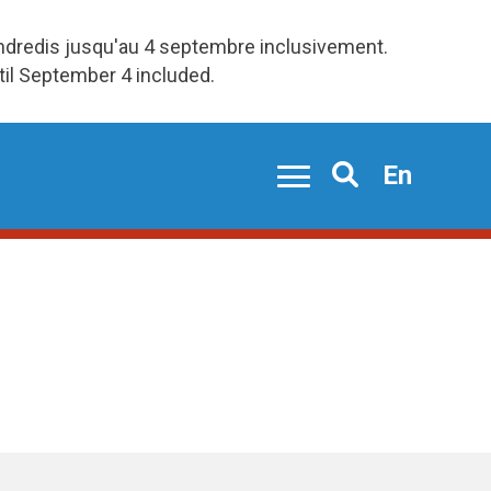
endredis jusqu'au 4 septembre inclusivement.
ntil September 4 included.
En
Search