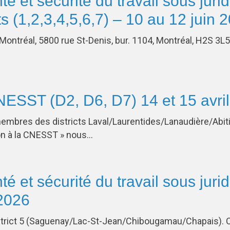
té et sécurité du travail sous jurid
cts (1,2,3,4,5,6,7) – 10 au 12 juin 
 Montréal, 5800 rue St-Denis, bur. 1104, Montréal, H2S 3
…
NESST (D2, D6, D7) 14 et 15 avri
membres des districts Laval/Laurentides/Lanaudière/Abi
ion à la CNESST » nous…
té et sécurité du travail sous juri
 2026
istrict 5 (Saguenay/Lac-St-Jean/Chibougamau/Chapais). 