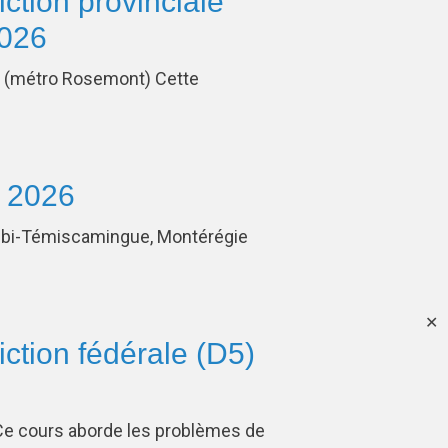
iction provinciale
2026
L5 (métro Rosemont) Cette
l 2026
tibi-Témiscamingue, Montérégie
✕
diction fédérale (D5)
Ce cours aborde les problèmes de