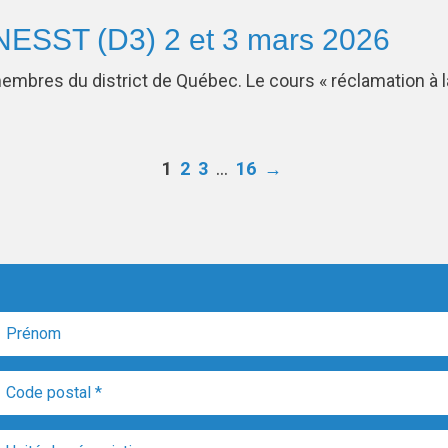
NESST (D3) 2 et 3 mars 2026
membres du district de Québec. Le cours « réclamation 
…
1
2
3
16
→