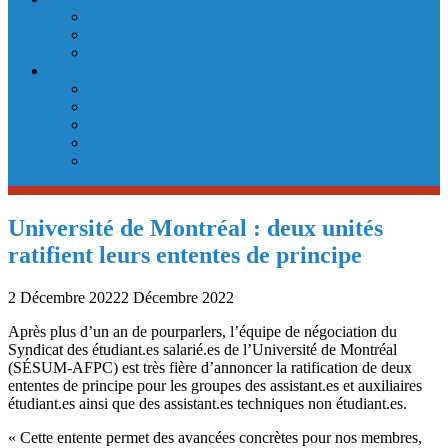
Notre mission
Notre équipe
Boîte à outils
Nous joindre
Contactez-nous
Déclaration volontaire
Syndiquez-vous
Membres du personnel
Boutique en ligne
Université de Montréal : deux unités
ratifient leurs ententes de principe
2 Décembre 2022
2 Décembre 2022
Après plus d’un an de pourparlers, l’équipe de négociation du
Syndicat des étudiant.es salarié.es de l’Université de Montréal
(SÉSUM-AFPC) est très fière d’annoncer la ratification de deux
ententes de principe pour les groupes des assistant.es et auxiliaires
étudiant.es ainsi que des assistant.es techniques non étudiant.es.
« Cette entente permet des avancées concrètes pour nos membres,