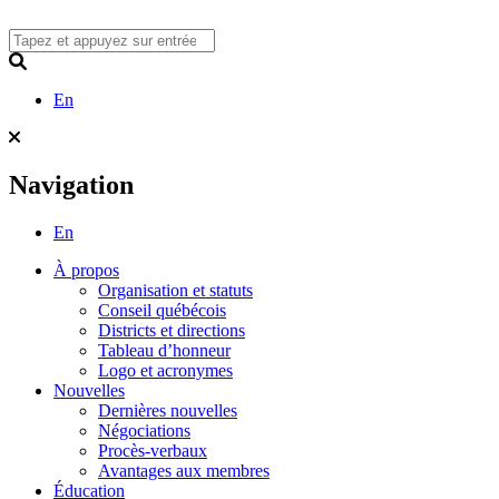
Skip
to
content
Search
En
Navigation
En
À propos
Organisation et statuts
Conseil québécois
Districts et directions
Tableau d’honneur
Logo et acronymes
Nouvelles
Dernières nouvelles
Négociations
Procès-verbaux
Avantages aux membres
Éducation