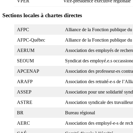
VPER
Vice-présidence exécutive régionale
Sections locales à chartes directes
AFPC
Alliance de la Fonction publique d
AFPC-Québec
Alliance de la Fonction publique d
AERUM
Association des employés de recher
SEOUM
Syndicat des employé.e.s occassionel
APCENAP
Association des professeur-es contra
ARAFP
Association des retraité-e-s de l’All
ASSEP
Association pour une solidarité syn
ASTRE
Association syndicale des travailleur
BR
Bureau régional
AERC
Association des employé-e-s de rec