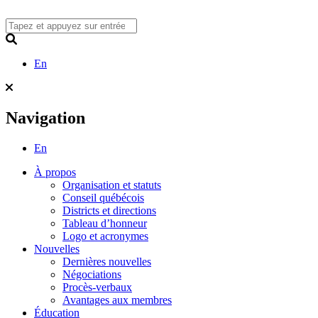
Skip
to
content
Search
En
Navigation
En
À propos
Organisation et statuts
Conseil québécois
Districts et directions
Tableau d’honneur
Logo et acronymes
Nouvelles
Dernières nouvelles
Négociations
Procès-verbaux
Avantages aux membres
Éducation