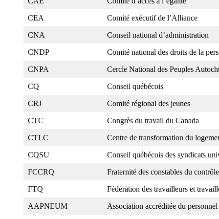
CAÉ
Comité d’accès à l’égalité
CEA
Comité exécutif de l’Alliance
CNA
Conseil national d’administration
CNDP
Comité national des droits de la per
CNPA
Cercle National des Peuples Autoch
CQ
Conseil québécois
CRJ
Comité régional des jeunes
CTC
Congrès du travail du Canada
CTLC
Centre de transformation du logem
CQSU
Conseil québécois des syndicats univ
FCCRQ
Fraternité des constables du contrôl
FTQ
Fédération des travailleurs et travai
AAPNEUM
Association accréditée du personnel