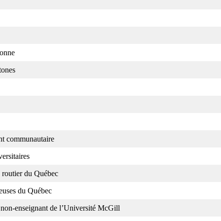
sonne
tones
ent communautaire
ersitaires
e routier du Québec
lleuses du Québec
 non-enseignant de l’Université McGill