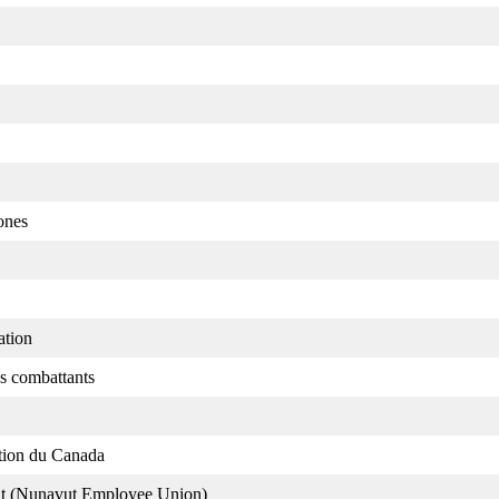
ones
ation
s combattants
ation du Canada
ut (Nunavut Employee Union)