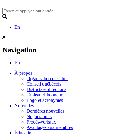
Skip
to
content
Search
En
Navigation
En
À propos
Organisation et statuts
Conseil québécois
Districts et directions
Tableau d’honneur
Logo et acronymes
Nouvelles
Dernières nouvelles
Négociations
Procès-verbaux
Avantages aux membres
Éducation