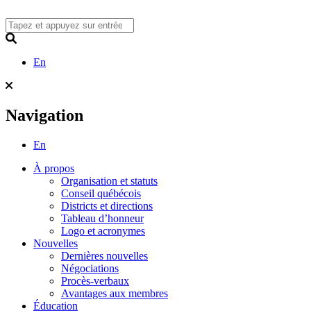
Skip
to
content
Search
En
Navigation
En
À propos
Organisation et statuts
Conseil québécois
Districts et directions
Tableau d’honneur
Logo et acronymes
Nouvelles
Dernières nouvelles
Négociations
Procès-verbaux
Avantages aux membres
Éducation