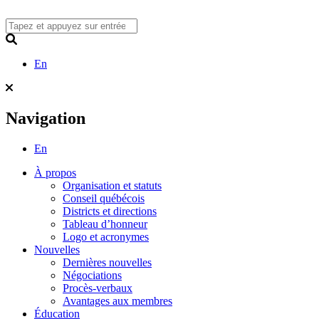
Skip
to
content
Search
En
Navigation
En
À propos
Organisation et statuts
Conseil québécois
Districts et directions
Tableau d’honneur
Logo et acronymes
Nouvelles
Dernières nouvelles
Négociations
Procès-verbaux
Avantages aux membres
Éducation