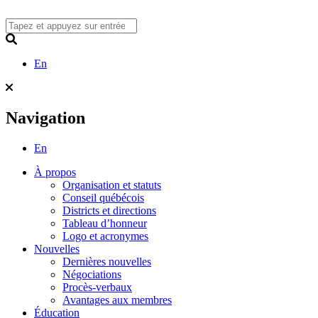
Skip
to
content
Search
En
Navigation
En
À propos
Organisation et statuts
Conseil québécois
Districts et directions
Tableau d’honneur
Logo et acronymes
Nouvelles
Dernières nouvelles
Négociations
Procès-verbaux
Avantages aux membres
Éducation