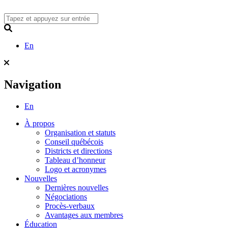
Skip
to
content
Search
En
Navigation
En
À propos
Organisation et statuts
Conseil québécois
Districts et directions
Tableau d’honneur
Logo et acronymes
Nouvelles
Dernières nouvelles
Négociations
Procès-verbaux
Avantages aux membres
Éducation