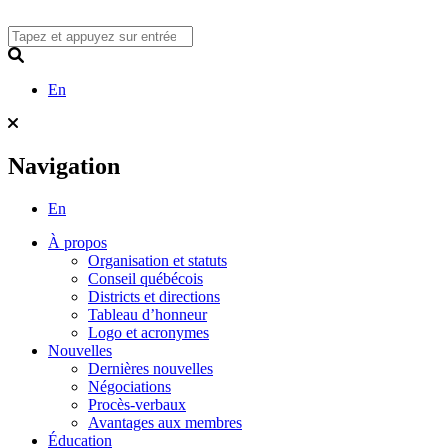
Skip
to
content
Search
En
Navigation
En
À propos
Organisation et statuts
Conseil québécois
Districts et directions
Tableau d’honneur
Logo et acronymes
Nouvelles
Dernières nouvelles
Négociations
Procès-verbaux
Avantages aux membres
Éducation