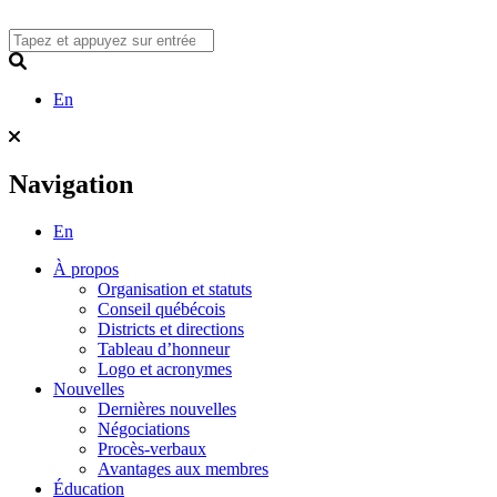
Skip
to
content
Search
En
Navigation
En
À propos
Organisation et statuts
Conseil québécois
Districts et directions
Tableau d’honneur
Logo et acronymes
Nouvelles
Dernières nouvelles
Négociations
Procès-verbaux
Avantages aux membres
Éducation