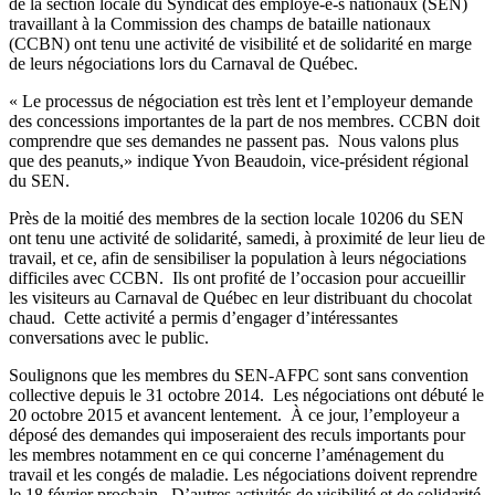
de la section locale du Syndicat des employé-e-s nationaux (SEN)
travaillant à la Commission des champs de bataille nationaux
(CCBN) ont tenu une activité de visibilité et de solidarité en marge
de leurs négociations lors du Carnaval de Québec.
« Le processus de négociation est très lent et l’employeur demande
des concessions importantes de la part de nos membres. CCBN doit
comprendre que ses demandes ne passent pas. Nous valons plus
que des peanuts,» indique Yvon Beaudoin, vice-président régional
du SEN.
Près de la moitié des membres de la section locale 10206 du SEN
ont tenu une activité de solidarité, samedi, à proximité de leur lieu de
travail, et ce, afin de sensibiliser la population à leurs négociations
difficiles avec CCBN. Ils ont profité de l’occasion pour accueillir
les visiteurs au Carnaval de Québec en leur distribuant du chocolat
chaud. Cette activité a permis d’engager d’intéressantes
conversations avec le public.
Soulignons que les membres du SEN-AFPC sont sans convention
collective depuis le 31 octobre 2014. Les négociations ont débuté le
20 octobre 2015 et avancent lentement. À ce jour, l’employeur a
déposé des demandes qui imposeraient des reculs importants pour
les membres notamment en ce qui concerne l’aménagement du
travail et les congés de maladie. Les négociations doivent reprendre
le 18 février prochain. D’autres activités de visibilité et de solidarité