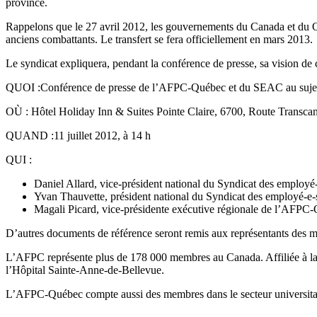
province.
Rappelons que le 27 avril 2012, les gouvernements du Canada et du Qu
anciens combattants. Le transfert se fera officiellement en mars 2013
Le syndicat expliquera, pendant la conférence de presse, sa vision de c
QUOI :Conférence de presse de l’AFPC-Québec et du SEAC au sujet de l
OÙ : Hôtel Holiday Inn & Suites Pointe Claire, 6700, Route Transcana
QUAND :11 juillet 2012, à 14 h
QUI :
Daniel Allard, vice-président national du Syndicat des emplo
Yvan Thauvette, président national du Syndicat des employé-e-
Magali Picard, vice-présidente exécutive régionale de l’AFPC
D’autres documents de référence seront remis aux représentants des m
L’AFPC représente plus de 178 000 membres au Canada. Affiliée à l
l’Hôpital Sainte-Anne-de-Bellevue.
L’AFPC-Québec compte aussi des membres dans le secteur universitair