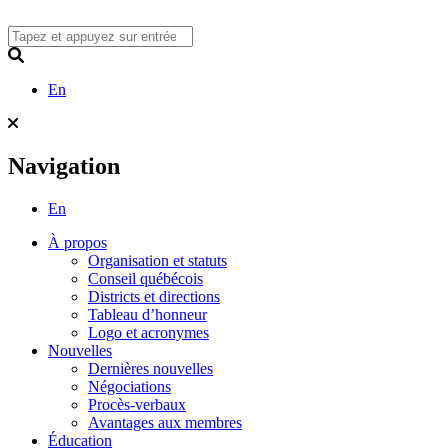
Skip
to
content
Search
En
Navigation
En
À propos
Organisation et statuts
Conseil québécois
Districts et directions
Tableau d’honneur
Logo et acronymes
Nouvelles
Dernières nouvelles
Négociations
Procès-verbaux
Avantages aux membres
Éducation