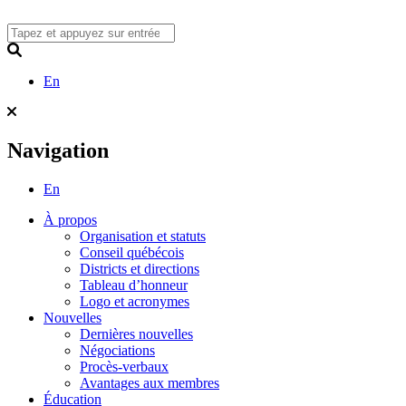
Skip
to
content
Search
En
Navigation
En
À propos
Organisation et statuts
Conseil québécois
Districts et directions
Tableau d’honneur
Logo et acronymes
Nouvelles
Dernières nouvelles
Négociations
Procès-verbaux
Avantages aux membres
Éducation