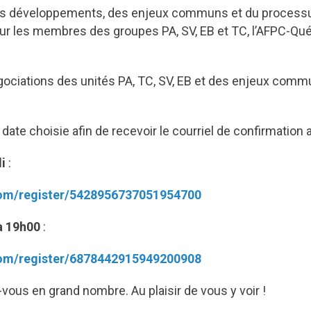
rs développements, des enjeux communs et du processus 
our les membres des groupes PA, SV, EB et TC, l’AFPC-Qu
ciations des unités PA, TC, SV, EB et des enjeux comm
date choisie afin de recevoir le courriel de confirmation a
i
:
com/register/5428956737051954700
à 19h00
:
com/register/6878442915949200908
z-vous en grand nombre. Au plaisir de vous y voir !