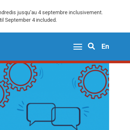
endredis jusqu'au 4 septembre inclusivement.
ntil September 4 included.
En
Search