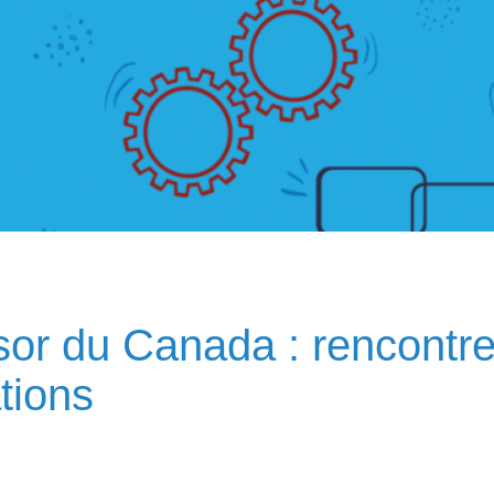
sor du Canada : rencontre
tions