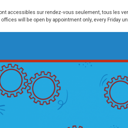
ront accessibles sur rendez-vous seulement, tous les v
 offices will be open by appointment only, every Friday u