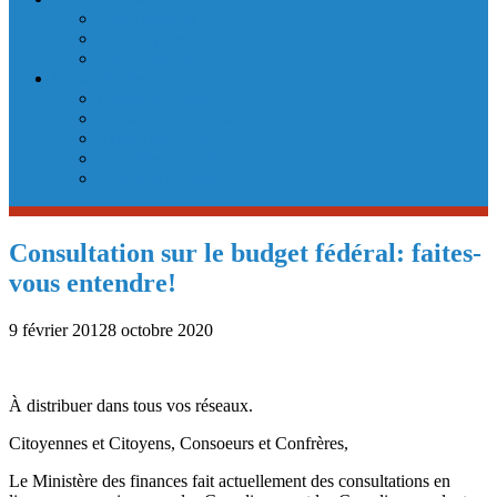
Notre mission
Notre équipe
Boîte à outils
Nous joindre
Contactez-nous
Déclaration volontaire
Syndiquez-vous
Membres du personnel
Boutique en ligne
Consultation sur le budget fédéral: faites-
vous entendre!
9 février 2012
8 octobre 2020
À distribuer dans tous vos réseaux.
Citoyennes et Citoyens, Consoeurs et Confrères,
Le Ministère des finances fait actuellement des consultations en