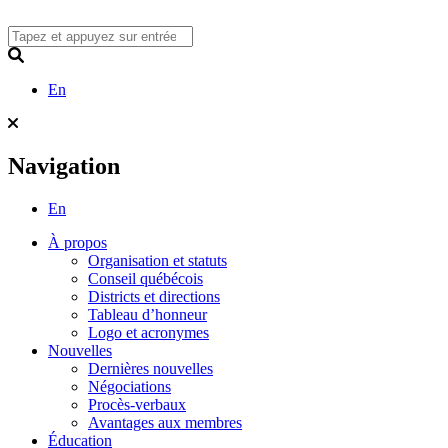
Skip
to
content
Search
En
Navigation
En
À propos
Organisation et statuts
Conseil québécois
Districts et directions
Tableau d’honneur
Logo et acronymes
Nouvelles
Dernières nouvelles
Négociations
Procès-verbaux
Avantages aux membres
Éducation