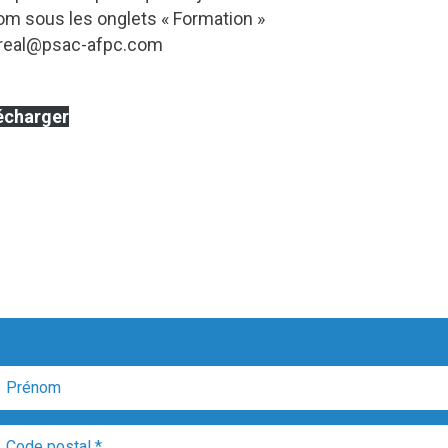
m sous les onglets « Formation »
treal@psac-afpc.com
écharger