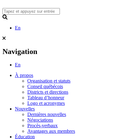
Skip
to
content
Search
En
Navigation
En
À propos
Organisation et statuts
Conseil québécois
Districts et directions
Tableau d’honneur
Logo et acronymes
Nouvelles
Dernières nouvelles
Négociations
Procès-verbaux
Avantages aux membres
Éducation