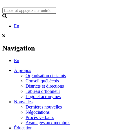
Skip
to
content
Search
En
Navigation
En
À propos
Organisation et statuts
Conseil québécois
Districts et directions
Tableau d’honneur
Logo et acronymes
Nouvelles
Dernières nouvelles
Négociations
Procès-verbaux
Avantages aux membres
Éducation