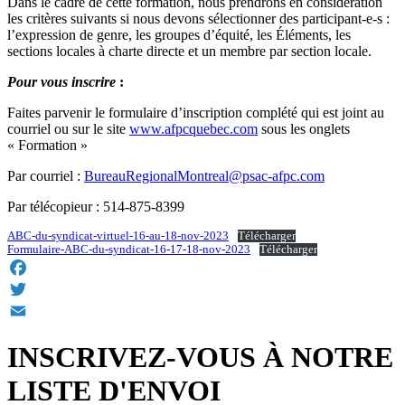
Dans le cadre de cette formation, nous prendrons en considération
les critères suivants si nous devons sélectionner des participant-e-s :
l’expression de genre, les groupes d’équité, les Éléments, les
sections locales à charte directe et un membre par section locale.
Pour vous inscrire
:
Faites parvenir le formulaire d’inscription complété qui est joint au
courriel ou sur le site
www.afpcquebec.com
sous les onglets
« Formation »
Par courriel :
BureauRegionalMontreal@psac-afpc.com
Par télécopieur : 514-875-8399
ABC-du-syndicat-virtuel-16-au-18-nov-2023
Télécharger
Formulaire-ABC-du-syndicat-16-17-18-nov-2023
Télécharger
Facebook
Twitter
Email
INSCRIVEZ-VOUS À NOTRE
LISTE D'ENVOI