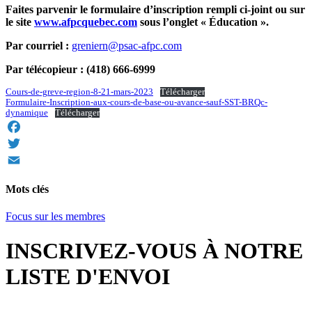
Faites parvenir le formulaire d’inscription rempli ci-joint ou sur
le site
www.afpcquebec.com
sous l’onglet « Éducation ».
Par courriel :
greniern@psac-afpc.com
Par télécopieur : (418) 666-6999
Cours-de-greve-region-8-21-mars-2023
Télécharger
Formulaire-Inscription-aux-cours-de-base-ou-avance-sauf-SST-BRQc-
dynamique
Télécharger
Facebook
Twitter
Email
Mots clés
Focus sur les membres
INSCRIVEZ-VOUS À NOTRE
LISTE D'ENVOI