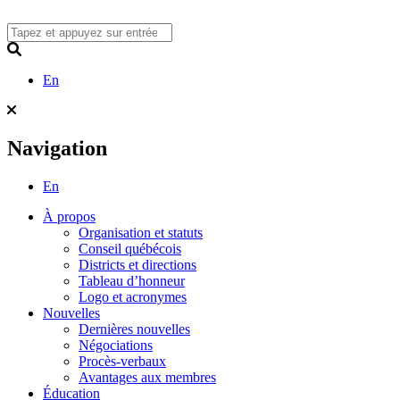
Skip
to
content
Search
En
Navigation
En
À propos
Organisation et statuts
Conseil québécois
Districts et directions
Tableau d’honneur
Logo et acronymes
Nouvelles
Dernières nouvelles
Négociations
Procès-verbaux
Avantages aux membres
Éducation