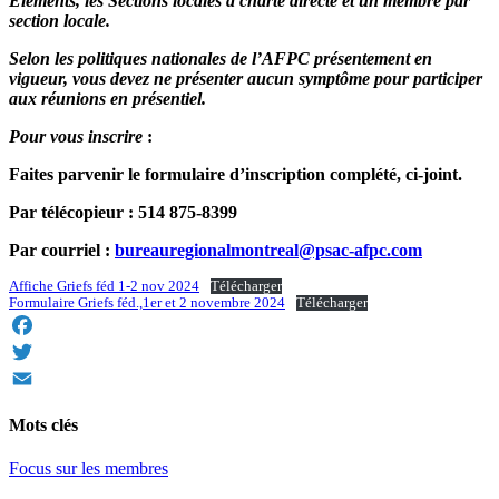
Éléments, les Sections locales à charte directe et un membre par
section locale.
Selon les politiques nationales de l’AFPC présentement en
vigueur, vous devez ne présenter aucun symptôme pour participer
aux réunions en présentiel.
Pour vous inscrire
:
Faites parvenir le formulaire d’inscription complété, ci-joint.
Par télécopieur : 514 875-8399
Par courriel :
bureauregionalmontreal@psac-afpc.com
Affiche Griefs féd 1-2 nov 2024
Télécharger
Formulaire Griefs féd.,1er et 2 novembre 2024
Télécharger
Facebook
Twitter
Email
Mots clés
Focus sur les membres