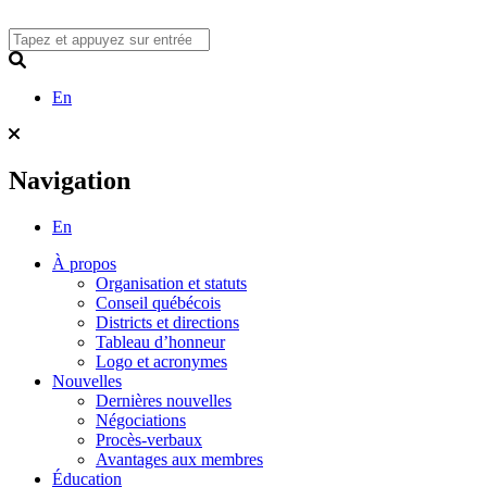
Skip
to
content
Search
En
Navigation
En
À propos
Organisation et statuts
Conseil québécois
Districts et directions
Tableau d’honneur
Logo et acronymes
Nouvelles
Dernières nouvelles
Négociations
Procès-verbaux
Avantages aux membres
Éducation