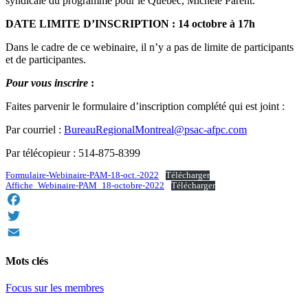
syndicale du programme pour le Québec, Michèle Parent.
DATE LIMITE D’INSCRIPTION : 14 octobre à 17h
Dans le cadre de ce webinaire, il n’y a pas de limite de participants
et de participantes.
Pour vous inscrire
:
Faites parvenir le formulaire d’inscription complété qui est joint :
Par courriel :
BureauRegionalMontreal@psac-afpc.com
Par télécopieur : 514-875-8399
Formulaire-Webinaire-PAM-18-oct.-2022
Télécharger
Affiche_Webinaire-PAM_18-octobre-2022
Télécharger
Facebook
Twitter
Email
Mots clés
Focus sur les membres