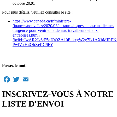
octobre 2020.
Pour plus détails, veuillez consulter le site :
https://www.canada.ca/fr/ministere-
finances/nouvelles/2020/03/instaure-la-prestation-canadienne-
durgence-pour-venir-en-aide-aux-travailleurs-et-aux-
entreprises.html?
fbclid=IwAR2Jk6tE5cJOOZA10E_kxgW2g7Ik1AXhMJRPN
PwiV-rH4OhXefDPiFY
Passez le mot!
Facebook
Twitter
Email
INSCRIVEZ-VOUS À NOTRE
LISTE D'ENVOI