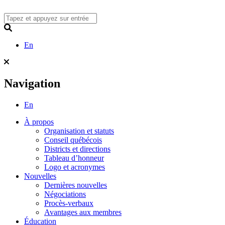
Skip
to
content
Search
En
Navigation
En
À propos
Organisation et statuts
Conseil québécois
Districts et directions
Tableau d’honneur
Logo et acronymes
Nouvelles
Dernières nouvelles
Négociations
Procès-verbaux
Avantages aux membres
Éducation