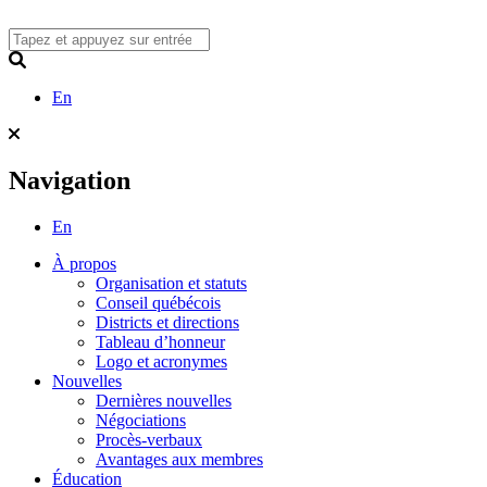
Skip
to
content
Search
En
Navigation
En
À propos
Organisation et statuts
Conseil québécois
Districts et directions
Tableau d’honneur
Logo et acronymes
Nouvelles
Dernières nouvelles
Négociations
Procès-verbaux
Avantages aux membres
Éducation