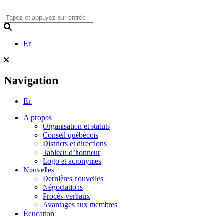
Skip
to
content
Search
En
Navigation
En
À propos
Organisation et statuts
Conseil québécois
Districts et directions
Tableau d’honneur
Logo et acronymes
Nouvelles
Dernières nouvelles
Négociations
Procès-verbaux
Avantages aux membres
Éducation