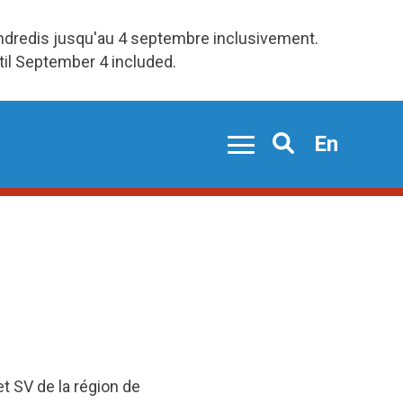
endredis jusqu'au 4 septembre inclusivement.
ntil September 4 included.
En
Search
et SV de la région de