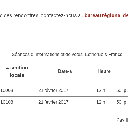
ec ces rencontres, contactez-nous au
bureau régional d
Séances d’informations et de votes: Estrie/Bois-Francs
# section
Date-s
Heure
locale
10008
21 février 2017
12 h
50, p
10103
21 février 2017
12 h
50, p
Pavil