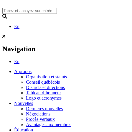
Skip
to
content
Search
En
Navigation
En
À propos
Organisation et statuts
Conseil québécois
Districts et directions
Tableau d’honneur
Logo et acronymes
Nouvelles
Dernières nouvelles
Négociations
Procès-verbaux
Avantages aux membres
Éducation