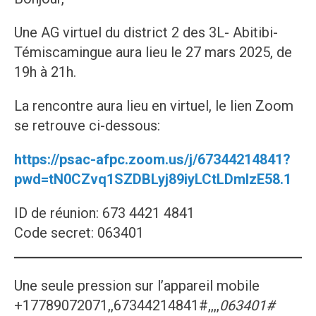
Une AG virtuel du district 2 des 3L- Abitibi-
Témiscamingue aura lieu le 27 mars 2025, de
19h à 21h.
La rencontre aura lieu en virtuel, le lien Zoom
se retrouve ci-dessous:
https://psac-afpc.zoom.us/j/67344214841?
pwd=tN0CZvq1SZDBLyj89iyLCtLDmlzE58.1
ID de réunion: 673 4421 4841
Code secret: 063401
Une seule pression sur l’appareil mobile
+17789072071,,67344214841#,,,,
063401#