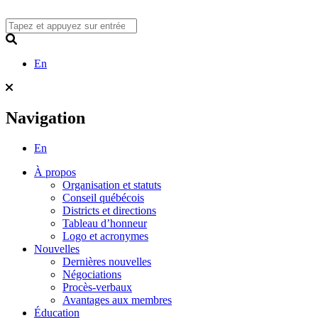
Skip
to
content
Search
En
Navigation
En
À propos
Organisation et statuts
Conseil québécois
Districts et directions
Tableau d’honneur
Logo et acronymes
Nouvelles
Dernières nouvelles
Négociations
Procès-verbaux
Avantages aux membres
Éducation