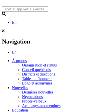
Skip
to
content
Search
En
Navigation
En
À propos
Organisation et statuts
Conseil québécois
Districts et directions
Tableau d’honneur
Logo et acronymes
Nouvelles
Dernières nouvelles
Négociations
Procès-verbaux
Avantages aux membres
Éducation