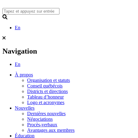
Skip
to
content
Search
En
Navigation
En
À propos
Organisation et statuts
Conseil québécois
Districts et directions
Tableau d’honneur
Logo et acronymes
Nouvelles
Dernières nouvelles
Négociations
Procès-verbaux
Avantages aux membres
Éducation