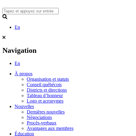
Skip
to
content
Search
En
Navigation
En
À propos
Organisation et statuts
Conseil québécois
Districts et directions
Tableau d’honneur
Logo et acronymes
Nouvelles
Dernières nouvelles
Négociations
Procès-verbaux
Avantages aux membres
Éducation