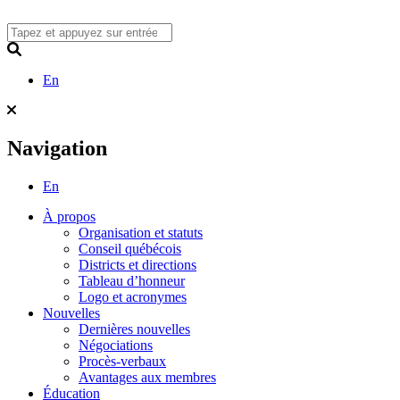
Skip
to
content
Search
En
Navigation
En
À propos
Organisation et statuts
Conseil québécois
Districts et directions
Tableau d’honneur
Logo et acronymes
Nouvelles
Dernières nouvelles
Négociations
Procès-verbaux
Avantages aux membres
Éducation