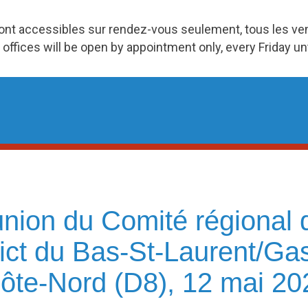
ront accessibles sur rendez-vous seulement, tous les v
 offices will be open by appointment only, every Friday u
éunion du Comité régiona
rict du Bas-St-Laurent/Ga
ôte-Nord (D8), 12 mai 20