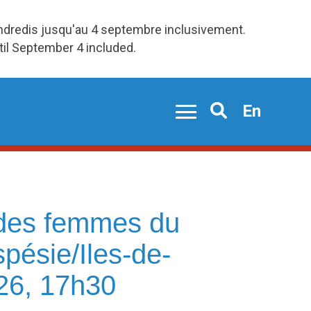
endredis jusqu'au 4 septembre inclusivement.
ntil September 4 included.
En
Search
l des femmes du
spésie/Iles-de-
26, 17h30