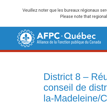
Veuillez noter que les bureaux régionaux se
Please note that regional
Skip
to
content
District 8 – R
conseil de dist
la-Madeleine/C