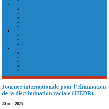
Avantages aux membres
Éducation
Notre mission
Notre équipe
Calendrier des formations
Balados
Boîte à outils
Santé et sécurité
Notre mission
Notre équipe
Boîte à outils
Nous joindre
Contactez-nous
Déclaration volontaire
Syndiquez-vous
Membres du personnel
Boutique en ligne
Journée internationale pour l’élimination
de la discrimination raciale (JIEDR).
20 mars 2025