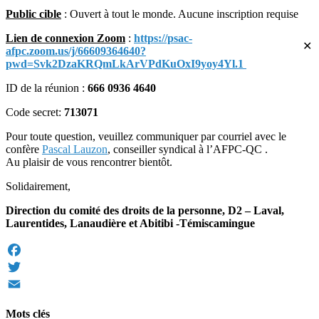
Public cible
: Ouvert à tout le monde. Aucune inscription requise
Lien de connexion Zoom
:
https://psac-
✕
afpc.zoom.us/j/66609364640?
pwd=Svk2DzaKRQmLkArVPdKuOxI9yoy4Yl.1
ID de la réunion :
666 0936 4640
Code secret:
713071
Pour toute question, veuillez communiquer par courriel avec le
confère
Pascal Lauzon
, conseiller syndical à l’AFPC-QC .
Au plaisir de vous rencontrer bientôt.
Solidairement,
Direction du comité des droits de la personne, D2 – Laval,
Laurentides, Lanaudière et Abitibi -Témiscamingue
Facebook
Twitter
Email
Mots clés