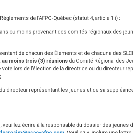
 Règlements de l’AFPC-Québec (statut 4, article 1 i) :
ans ou moins provenant des comités régionaux des jeun
ésentant de chacun des Éléments et de chacune des SLCD, 
à
au moins trois (3) réunions
du Comité Régional des Je
de vote lors de l’élection de la directrice ou du directeur 
;
ou du directeur représentant les jeunes et de sa suppléanc
 veuillez écrire à la responsable du dossier des jeunes 
desrosim@psac-afpc.com
. Veuillez y inclure une lettr