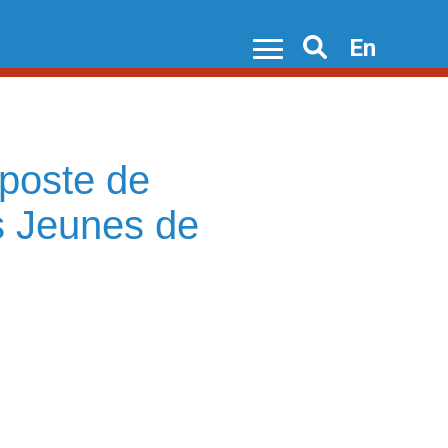
En
Search
 poste de
es Jeunes de