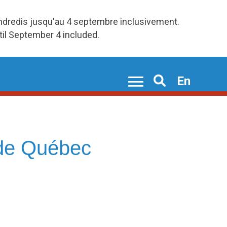
endredis jusqu'au 4 septembre inclusivement.
ntil September 4 included.
En
Search
 de Québec