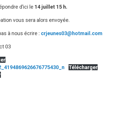
ondre d’ici le
14 juillet 15 h.
pation vous sera alors envoyée.
pas à nous écrire :
crjeunes03@hotmail.com
ct 03
ger
2_4194869626676775430_n
Télécharger
r