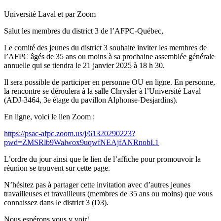
Université Laval et par Zoom
Salut les membres du district 3 de l’AFPC-Québec,
Le comité des jeunes du district 3 souhaite inviter les membres de
l’AFPC âgés de 35 ans ou moins à sa prochaine assemblée générale
annuelle qui se tiendra le 21 janvier 2025 à 18 h 30.
Il sera possible de participer en personne OU en ligne. En personne,
la rencontre se déroulera à la salle Chrysler à l’Université Laval
(ADJ-3464, 3e étage du pavillon Alphonse-Desjardins).
En ligne, voici le lien Zoom :
https://psac-afpc.zoom.us/j/61320290223?
pwd=ZMSRlb9Walwox9uqwfNEAjfANRnobI.1
L’ordre du jour ainsi que le lien de l’affiche pour promouvoir la
réunion se trouvent sur cette page.
N’hésitez pas à partager cette invitation avec d’autres jeunes
travailleuses et travailleurs (membres de 35 ans ou moins) que vous
connaissez dans le district 3 (D3).
Nous espérons vous y voir!