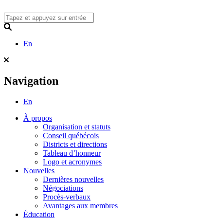
Skip
to
content
Search
En
Navigation
En
À propos
Organisation et statuts
Conseil québécois
Districts et directions
Tableau d’honneur
Logo et acronymes
Nouvelles
Dernières nouvelles
Négociations
Procès-verbaux
Avantages aux membres
Éducation