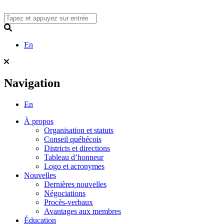
Skip
to
content
Search
En
Navigation
En
À propos
Organisation et statuts
Conseil québécois
Districts et directions
Tableau d’honneur
Logo et acronymes
Nouvelles
Dernières nouvelles
Négociations
Procès-verbaux
Avantages aux membres
Éducation