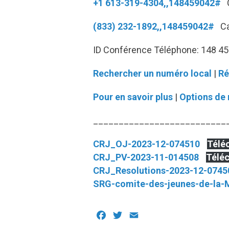
+1 613-319-4304,,148459042#
C
(833) 232-1892,,148459042#
Can
ID Conférence Téléphone: 148 4
Rechercher un numéro local
|
Ré
Pour en savoir plus
|
Options de 
__________________________
CRJ_OJ-2023-12-074510
Télé
CRJ_PV-2023-11-014508
Télé
CRJ_Resolutions-2023-12-0745
SRG-comite-des-jeunes-de-la-
Facebook
Twitter
Email