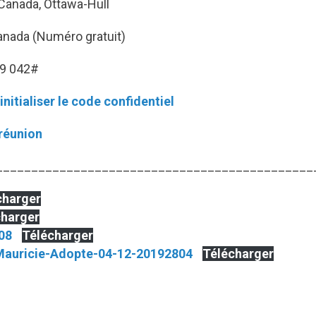
anada, Ottawa-Hull
ada (Numéro gratuit)
59 042#
initialiser le code confidentiel
réunion
_____________________________________________
charger
charger
08
Télécharger
Mauricie-Adopte-04-12-20192804
Télécharger