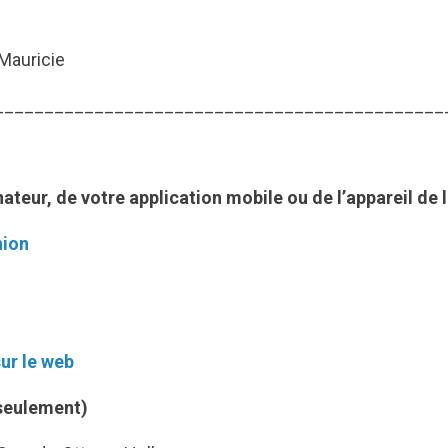
 Mauricie
_____________________________________________
nateur, de votre application mobile ou de l’appareil de l
nion
ur le web
seulement)