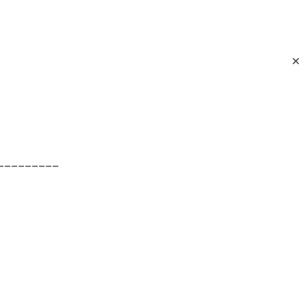
✕
_________