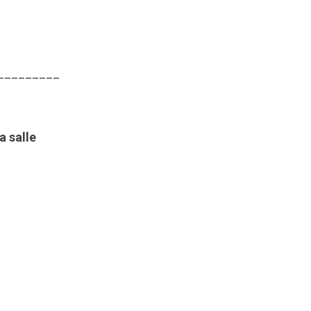
_________
a salle