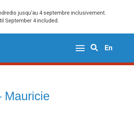
endredis jusqu'au 4 septembre inclusivement.
ntil September 4 included.
En
Search
– Mauricie