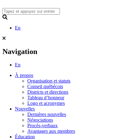
Skip
to
content
Search
En
Navigation
En
À propos
Organisation et statuts
Conseil québécois
Districts et directions
Tableau d’honneur
Logo et acronymes
Nouvelles
Dernières nouvelles
Négociations
Procès-verbaux
Avantages aux membres
Éducation