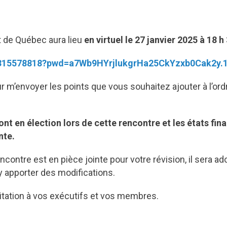
t de Québec aura lieu
en virtuel le 27 janvier 2025 à 18 h 
63315578818?pwd=a7Wb9HYrjlukgrHa25CkYzxb0Cak2y.
 m’envoyer les points que vous souhaitez ajouter à l’ordr
ont en élection lors de cette rencontre et les états fi
inte.
contre est en pièce jointe pour votre révision, il sera ad
 y apporter des modifications.
vitation à vos exécutifs et vos membres.