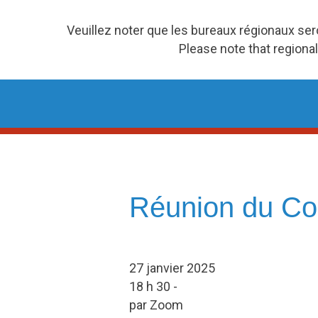
Veuillez noter que les bureaux régionaux se
Please note that regional
Skip
to
content
Réunion du Con
27 janvier 2025
18 h 30 -
par Zoom