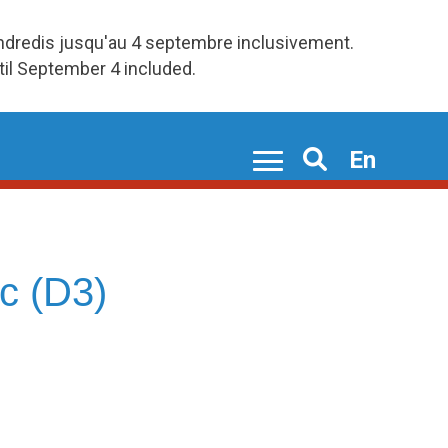
endredis jusqu'au 4 septembre inclusivement.
ntil September 4 included.
En
Search
c (D3)