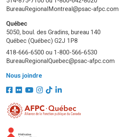
514-875-7100 ou 1-800-642-8020
BureauRegionalMontreal@psac-afpc.com
Québec
5050, boul. des Gradins, bureau 140
Québec (Québec) G2J 1P8
418-666-6500 ou 1-800-566-6530
BureauRegionalQuebec@psac-afpc.com
Nous joindre